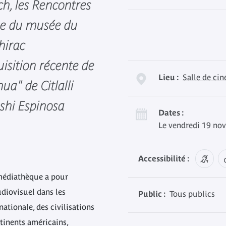
ch, les Rencontres
ue du musée du
hirac
sition récente de
Lieu :
Salle de ci
a" de Citlalli
shi Espinosa
Dates :
Le vendredi 19 no
Accessibilité :
médiathèque a pour
udiovisuel dans les
Public :
Tous publics
ationale, des civilisations
ntinents américains,