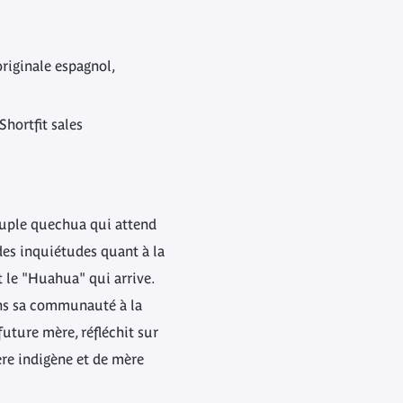
originale espagnol,
Shortfit sales
ouple quechua qui attend
des inquiétudes quant à la
t le "Huahua" qui arrive.
ans sa communauté à la
 future mère, réfléchit sur
père indigène et de mère