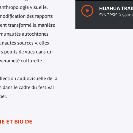
’anthropologie visuelle.
HUAHUA TRAILE
00:00
/ 00:00
 modification des rapports
ent transformé la manière
ommunautés autochtones.
nautés sources », elles
rs points de vues dans un
veraineté culturelle.
ollection audiovisuelle de la
dans le cadre du festival
per.
E ET BIO DE