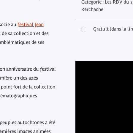
Categorie : Les RDV du s
Kerchache
socie au
festival Jean
Gratuit (dans la li
de sa collection et des
 emblématiques de ses
ion anniversaire du festival
umière un des axes
 point fort de la collection
cinématographiques
s peuples autochtones a été
emières images animées