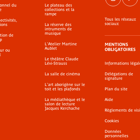
ionnel du
Le plateau des
e
collections et la
rampe
Tous les réseaux
ectivités,
sociaux
ions
La réserve des
intruments de
musique
ation de
p
L'Atelier Martine
MENTIONS
Aublet
OBLIGATOIRES
ur ou
t
Le théâtre Claude
Lévi-Strauss
Informations légal
La salle de cinéma
Délégations de
signature
L'art aborigène sur le
toit et les plafonds
Plan du site
La médiathèque et le
Aide
salon de lecture
Jacques Kerchache
Règlements de vis
Cookies
Données
personnelles