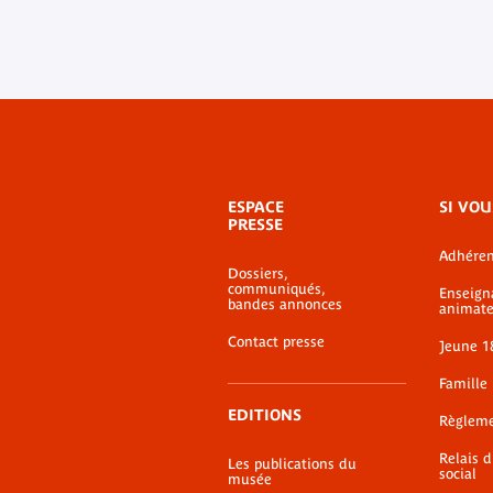
Menu
ESPACE
SI VOU
de
PRESSE
bas-
Adhéren
de-
Dossiers,
page
communiqués,
Enseign
bandes annonces
animate
Contact presse
Jeune 1
Famille
EDITIONS
Règlem
Relais 
Les publications du
social
musée