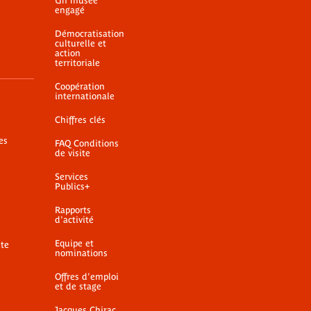
Un musée
engagé
Démocratisation
culturelle et
action
territoriale
Coopération
internationale
Chiffres clés
es
FAQ Conditions
de visite
Services
Publics+
Rapports
d'activité
Equipe et
ite
nominations
Offres d'emploi
et de stage
Jacques Chirac