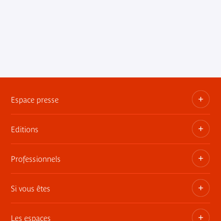
Espace presse
Editions
Dossiers, communiqués, bandes annonces
Contact presse
Professionnels
Les publications du musée
Si vous êtes
Privatisez les espaces
Expositions itinérantes
Les espaces