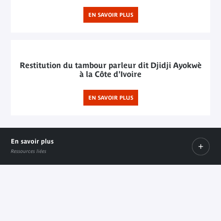
EN SAVOIR PLUS
Restitution du tambour parleur dit Djidji Ayokwè
à la Côte d'Ivoire
EN SAVOIR PLUS
En savoir plus
Ressources liées
Document
PDF
Livret "Recherches sur l’histoire des collections du musée du quai Br
Page institutionnelle du Ministère de la Cu
Document PDF
Lien externe
Lien