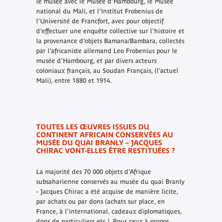
le musée avec le Musée d’Hambourg, le Musée
national du Mali, et l’Institut Frobenius de
l’Université de Francfort, avec pour objectif
d’effectuer une enquête collective sur l'histoire et
la provenance d’objets Bamana/Bambara, collectés
par l’africaniste allemand Leo Frobenius pour le
musée d’Hambourg, et par divers acteurs
coloniaux français, au Soudan Français, (l’actuel
Mali), entre 1880 et 1914.
TOUTES LES ŒUVRES ISSUES DU
CONTINENT AFRICAIN CONSERVÉES AU
MUSÉE DU QUAI BRANLY – JACQUES
CHIRAC VONT-ELLES ÊTRE RESTITUÉES ?
La majorité des 70 000 objets d’Afrique
subsaharienne conservés au musée du quai Branly
- Jacques Chirac a été acquise de manière licite,
par achats ou par dons (achats sur place, en
France, à l’international, cadeaux diplomatiques,
dons de particuliers etc.). Pour ceux à propos