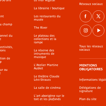
8-30 ans
Le mur végétal
Réseaux sociaux
La librairie / boutique
ent
Les restaurants du
musée
du champ
The River
ionnel du
Le plateau des
e
collections et la
rampe
Tous les réseaux
ectivités,
sociaux
ions
La réserve des
intruments de
musique
ation de
p
L'Atelier Martine
MENTIONS
Aublet
OBLIGATOIRES
ur ou
t
Le théâtre Claude
Lévi-Strauss
Informations légal
La salle de cinéma
Délégations de
signature
L'art aborigène sur le
toit et les plafonds
Plan du site