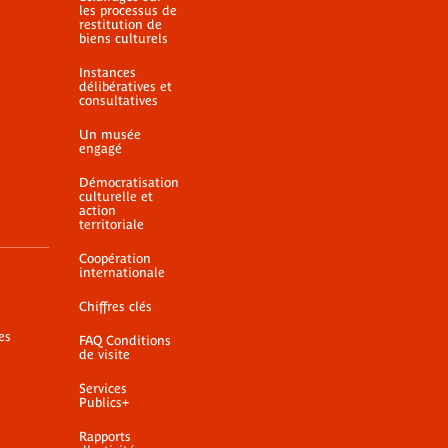
les processus de
restitution de
biens culturels
Instances
délibératives et
consultatives
Un musée
engagé
Démocratisation
culturelle et
action
territoriale
Coopération
internationale
Chiffres clés
es
FAQ Conditions
de visite
Services
Publics+
Rapports