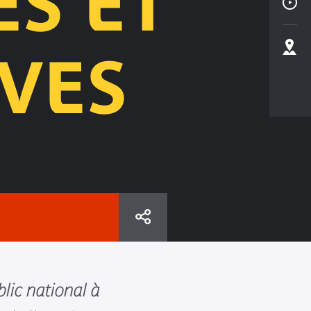
ES ET
VES
lic national à