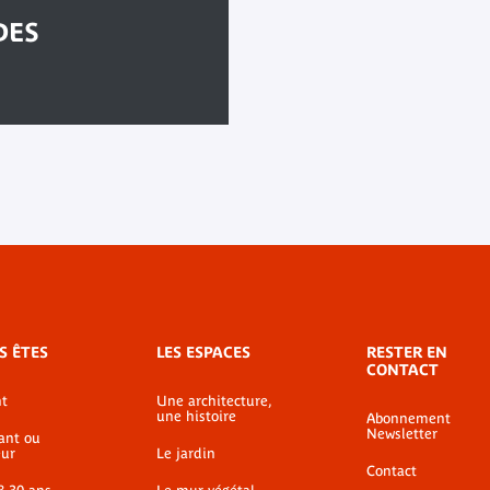
DES
S ÊTES
LES ESPACES
RESTER EN
CONTACT
t
Une architecture,
une histoire
Abonnement
Newsletter
ant ou
ur
Le jardin
Contact