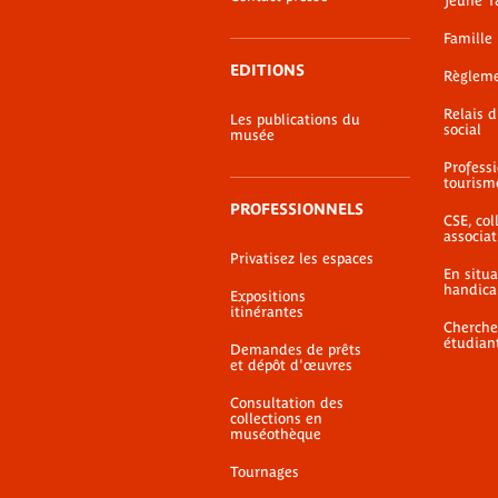
Jeune 1
Famille
EDITIONS
Règlem
Relais 
Les publications du
social
musée
Profess
tourism
PROFESSIONNELS
CSE, coll
associat
Privatisez les espaces
En situ
handica
Expositions
itinérantes
Cherche
étudian
Demandes de prêts
et dépôt d'œuvres
Consultation des
collections en
muséothèque
Tournages