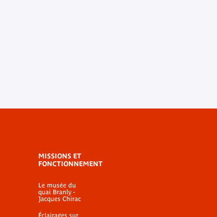
MISSIONS ET
FONCTIONNEMENT
Le musée du
quai Branly -
Jacques Chirac
Éclairages sur