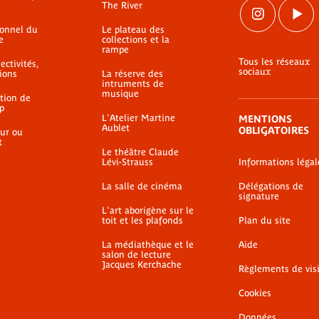
The River
ionnel du
Le plateau des
e
collections et la
rampe
Tous les réseaux
ectivités,
sociaux
ions
La réserve des
intruments de
musique
ation de
p
L'Atelier Martine
MENTIONS
Aublet
OBLIGATOIRES
ur ou
t
Le théâtre Claude
Lévi-Strauss
Informations légal
La salle de cinéma
Délégations de
signature
L'art aborigène sur le
toit et les plafonds
Plan du site
La médiathèque et le
Aide
salon de lecture
Jacques Kerchache
Règlements de vis
Cookies
Données