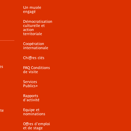
Un musée
engagé
Démocratisation
culturelle et
action
territoriale
Coopération
internationale
Chiffres clés
es
FAQ Conditions
de visite
Services
Publics+
Rapports
d'activité
Equipe et
ite
nominations
Offres d'emploi
et de stage