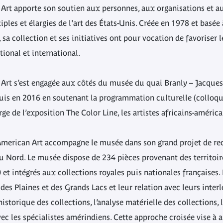
 Art apporte son soutien aux personnes, aux organisations et 
les et élargies de l'art des États-Unis. Créée en 1978 et basée
a collection et ses initiatives ont pour vocation de favoriser l
tional et international.
 Art s’est engagée aux côtés du musée du quai Branly – Jacque
puis en 2016 en soutenant la programmation culturelle (colloque
e de l’exposition The Color Line, les artistes africains-américai
 American Art accompagne le musée dans son grand projet de r
 Nord. Le musée dispose de 234 pièces provenant des territoire
 et intégrés aux collections royales puis nationales françaises. 
es Plaines et des Grands Lacs et leur relation avec leurs inter
storique des collections, l’analyse matérielle des collections, 
vec les spécialistes amérindiens. Cette approche croisée vise à a