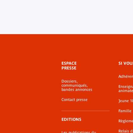
Menu
ESPACE
SI VOU
de
PRESSE
bas-
Adhéren
de-
Dossiers,
page
communiqués,
Enseign
bandes annonces
animate
Contact presse
Jeune 1
Famille
EDITIONS
Règlem
Relais 
Les publications du