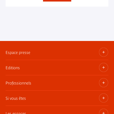
Espace presse
Editions
Dossiers, communiqués, bandes annonces
Contact presse
Professionnels
Les publications du musée
Si vous êtes
Privatisez les espaces
Expositions itinérantes
Les espaces