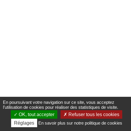
mars 2026
Les expositions itinérantes
Depuis 20 ans, le musée du quai Branly – Jacques Chirac fait voyager
ses expositions bien au-delà de ses murs, affirmant sa vocation
internationale dans la diffusion des arts et des cultures extra-
occidentales. Près de 115 expositions conçues par le musée ont ainsi
été présentées dans 29 pays, touchant des publics toujours plus larges
et diversifiés.
Communiqué de presse (1,94 Mi)
En poursuivant votre navigation sur ce site, vous acceptez
l’utilisation de cookies pour réaliser des statistiques de visite.
OK, tout accepter
Refuser tous les cookies
Billetterie
Informations
Agenda
Médias
Réglages
En savoir plus sur notre politique de cookies