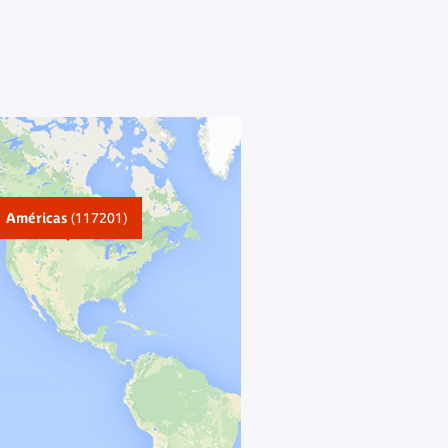
Américas
(117201)