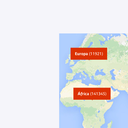
Europa
(11921)
África
(141345)