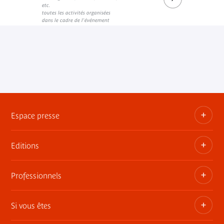
etc.
toutes les activités organisées
dans le cadre de l'événement
Espace presse
Editions
Dossiers, communiqués, bandes annonces
Contact presse
Professionnels
Les publications du musée
Si vous êtes
Privatisez les espaces