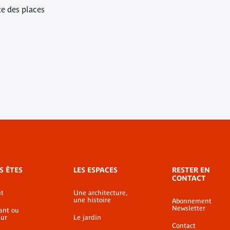
te des places
S ÊTES
LES ESPACES
RESTER EN
CONTACT
t
Une architecture,
une histoire
Abonnement
Newsletter
ant ou
ur
Le jardin
Contact