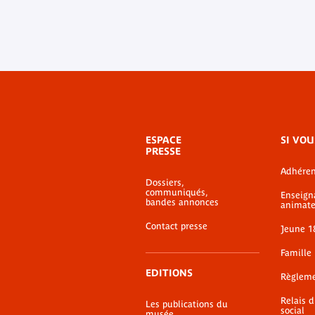
Menu
ESPACE
SI VOU
de
PRESSE
bas-
Adhéren
de-
Dossiers,
page
communiqués,
Enseign
bandes annonces
animate
Contact presse
Jeune 1
Famille
EDITIONS
Règlem
Relais 
Les publications du
social
musée