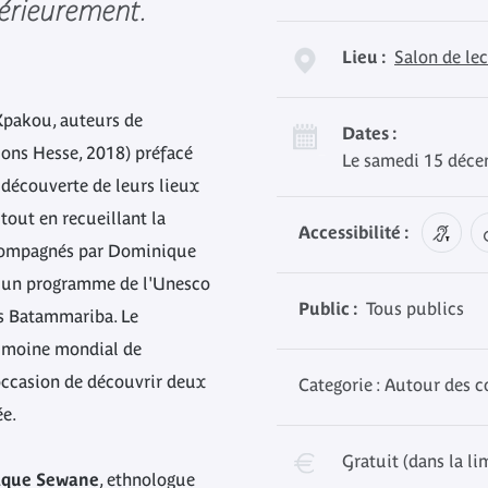
térieurement.
Lieu :
Salon de le
pakou, auteurs de
Dates :
ions Hesse, 2018) préfacé
Le samedi 15 déce
a découverte de leurs lieux
 tout en recueillant la
Accessibilité :
accompagnés par Dominique
 un programme de l'Unesco
Public :
Tous publics
es Batammariba. Le
imoine mondial de
’occasion de découvrir deux
Categorie : Autour des c
ée.
Gratuit (dans la li
ique Sewane
, ethnologue