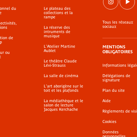
ionnel du
Le plateau des
e
collections et la
rampe
Tous les réseaux
ectivités,
sociaux
ions
La réserve des
intruments de
musique
ation de
p
L'Atelier Martine
MENTIONS
Aublet
OBLIGATOIRES
ur ou
t
Le théâtre Claude
Lévi-Strauss
Informations légal
La salle de cinéma
Délégations de
signature
L'art aborigène sur le
toit et les plafonds
Plan du site
La médiathèque et le
Aide
salon de lecture
Jacques Kerchache
Règlements de vis
Cookies
Données
personnelles