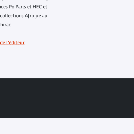
nces Po Paris et HEC et
 collections Afrique au
Chirac.
 de l'éditeur