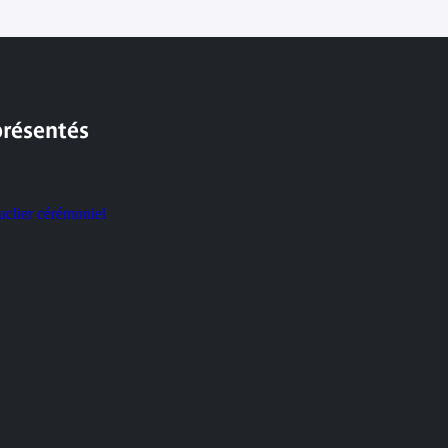
présentés
r cérémoniel