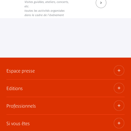
Visites guidées, ateliers, concerts,
etc.
toutes les activités organisées
dans le cadre de l'événement
Espace presse
Editions
Dossiers, communiqués, bandes annonces
Contact presse
Professionnels
Les publications du musée
Si vous êtes
Privatisez les espaces