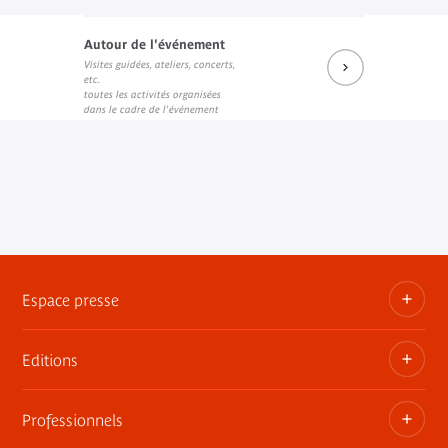
Autour de l'événement
Éditions B42
Visites guidées, ateliers, concerts,
Lien externe
etc.
toutes les activités organisées
dans le cadre de l'événement
Espace presse
Editions
Dossiers, communiqués, bandes annonces
Contact presse
Professionnels
Les publications du musée