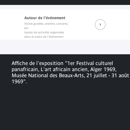
Autour de l'événement
Visites guidées, ateliers, concerts,
Exposition "Dakar 66" en 2016
"Des damné(e)s de l’Histoire" sur le site des Presses du r
Présentation d' "Africa Unite"
etc.
Lien externe
Lien externe
Lien externe
toutes les activités organisées
dans le cadre de l'événement
Affiche de l'exposition "1er Festival culturel
panafricain, L'art africain ancien, Alger 1969,
Musée National des Beaux-Arts, 21 juillet - 31 août
1969".