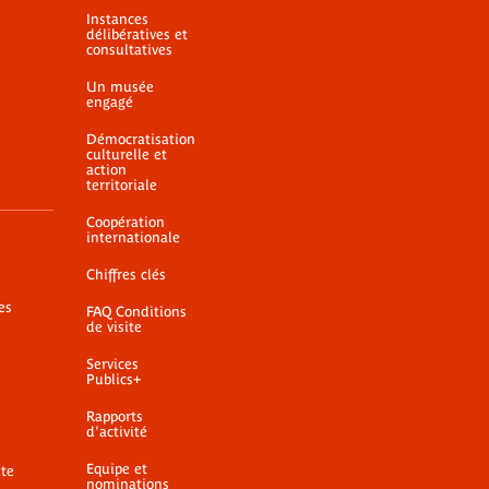
Instances
délibératives et
consultatives
Un musée
engagé
Démocratisation
culturelle et
action
territoriale
Coopération
internationale
Chiffres clés
es
FAQ Conditions
de visite
Services
Publics+
Rapports
d'activité
Equipe et
ite
nominations