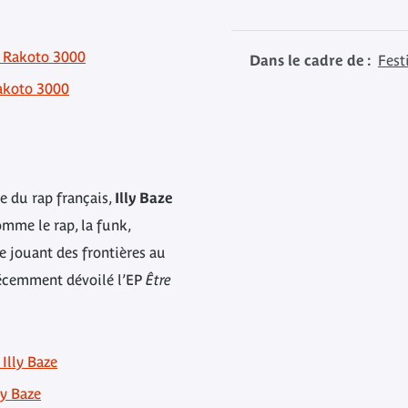
e Rakoto 3000
Dans le cadre de :
Fest
Rakoto 3000
e du rap français,
Illy Baze
omme le rap, la funk,
se jouant des frontières au
 récemment dévoilé l’EP
Être
Illy Baze
ly Baze