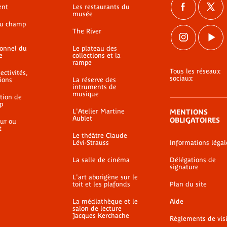
ent
Les restaurants du
musée
du champ
The River
ionnel du
Le plateau des
e
collections et la
rampe
Tous les réseaux
ectivités,
sociaux
ions
La réserve des
intruments de
musique
ation de
p
L'Atelier Martine
MENTIONS
Aublet
OBLIGATOIRES
ur ou
t
Le théâtre Claude
Lévi-Strauss
Informations légal
La salle de cinéma
Délégations de
signature
L'art aborigène sur le
toit et les plafonds
Plan du site
La médiathèque et le
Aide
salon de lecture
Jacques Kerchache
Règlements de vis