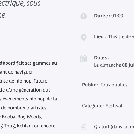
ectrique, sous
ne.
Durée :
01:00
Lieu :
Théâtre de 
Dates :
d’abord fait ses gammes au
Le dimanche 08 jui
vant de naviguer
inté de hip hop, future
Public :
Tous publics
rtie d’une génération qui
es événements hip hop de la
Categorie : Festival
és de nombreux artistes
e Booba, Roy Woods,
 Thug, Kehlani ou encore
Gratuit (dans la li