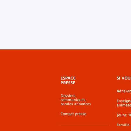
Menu
ESPACE
SI VOU
de
PRESSE
bas-
Adhéren
de-
Dossiers,
page
communiqués,
Enseign
bandes annonces
animate
Contact presse
Jeune 1
Famille