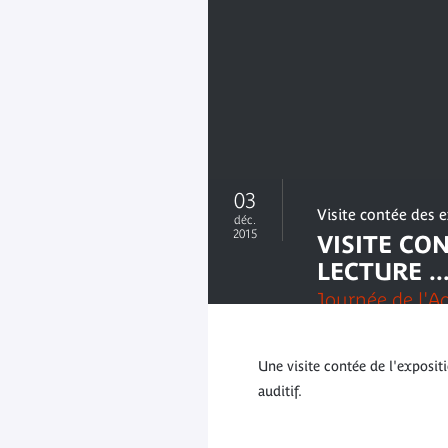
03
Visite contée des 
déc.
2015
VISITE CO
LECTURE ..
Journée de l'Ac
Une visite contée de l'exposi
auditif.