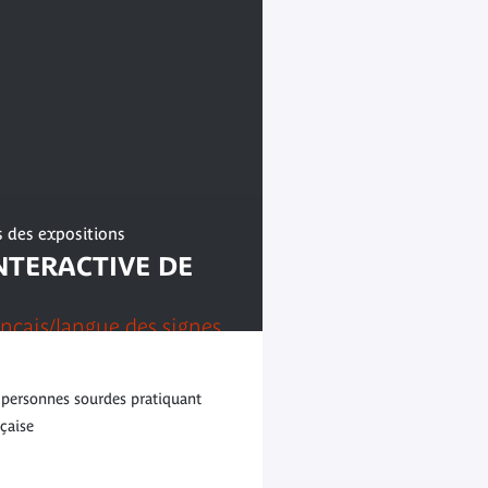
s des expositions
INTERACTIVE DE
ançais/langue des signes
 personnes sourdes pratiquant
çaise