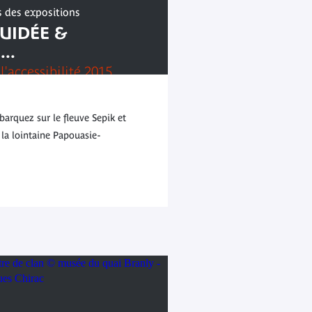
s des expositions
GUIDÉE &
..
l'accessibilité 2015
arquez sur le fleuve Sepik et
 la lointaine Papouasie-