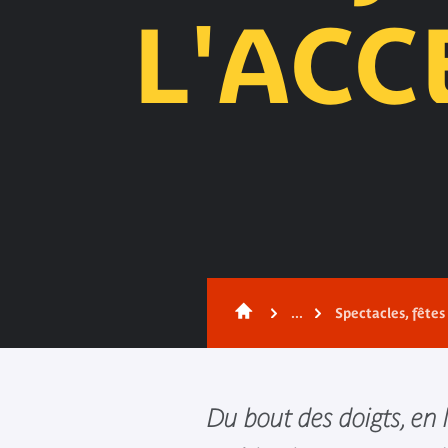
L'ACC
...
Spectacles, fête
Du bout des doigts, en 