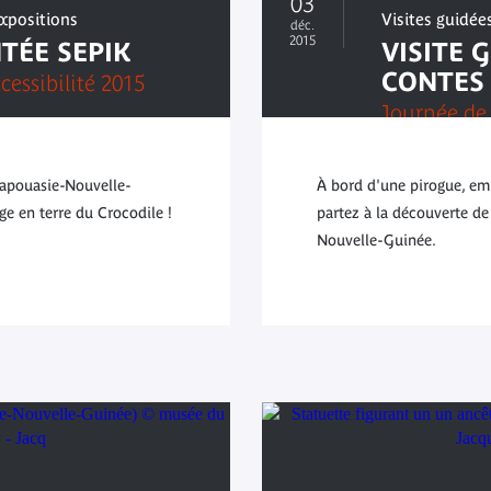
03
expositions
Visites guidée
déc.
2015
NTÉE SEPIK
VISITE 
CONTES .
cessibilité 2015
Journée de 
Papouasie-Nouvelle-
À bord d'une pirogue, emb
e en terre du Crocodile !
partez à la découverte de
Nouvelle-Guinée.