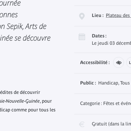
 journée
sonnes
Lieu :
Plateau des
n Sepik, Arts de
Dates :
inée se découvre
Le jeudi 03 décem
Accessibilité :
Public :
Handicap, Tous 
nédites de découvrir
sie-Nouvelle-Guinée
, pour
Categorie : Fêtes et évé
ndicap comme pour tous les
Gratuit (dans la li