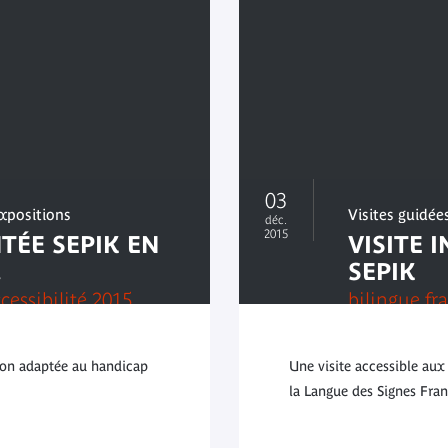
03
expositions
Visites guidée
déc.
2015
NTÉE SEPIK EN
VISITE 
.
SEPIK
cessibilité 2015
bilingue fr
tion adaptée au handicap
Une visite accessible aux
la Langue des Signes Fran