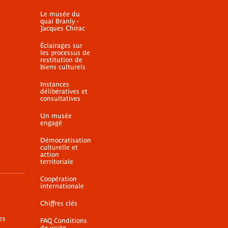
Le musée du
quai Branly -
Jacques Chirac
Éclairages sur
les processus de
restitution de
biens culturels
Instances
délibératives et
consultatives
Un musée
engagé
Démocratisation
culturelle et
action
territoriale
Coopération
internationale
Chiffres clés
es
FAQ Conditions
de visite