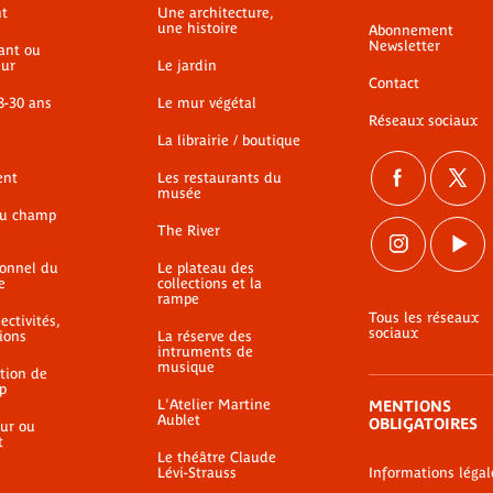
t
Une architecture,
une histoire
Abonnement
Newsletter
ant ou
ur
Le jardin
Contact
8-30 ans
Le mur végétal
Réseaux sociaux
La librairie / boutique
ent
Les restaurants du
musée
du champ
The River
ionnel du
Le plateau des
e
collections et la
rampe
Tous les réseaux
ectivités,
sociaux
ions
La réserve des
intruments de
musique
ation de
p
L'Atelier Martine
MENTIONS
Aublet
OBLIGATOIRES
ur ou
t
Le théâtre Claude
Lévi-Strauss
Informations légal