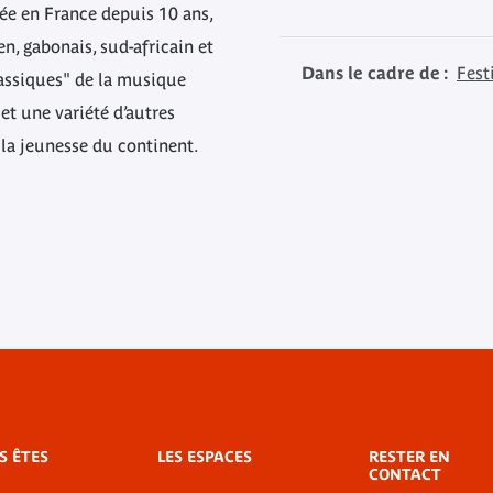
ée en France depuis 10 ans,
en, gabonais, sud-africain et
Dans le cadre de :
Fest
assiques" de la musique
 et une variété d’autres
la jeunesse du continent.
S ÊTES
LES ESPACES
RESTER EN
CONTACT