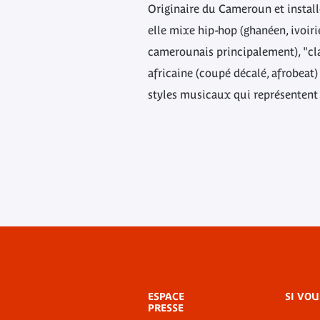
Originaire du Cameroun et install
elle mixe hip-hop (ghanéen, ivoiri
camerounais principalement), "cl
africaine (coupé décalé, afrobeat)
styles musicaux qui représentent 
Menu
ESPACE
SI VOU
de
PRESSE
bas-