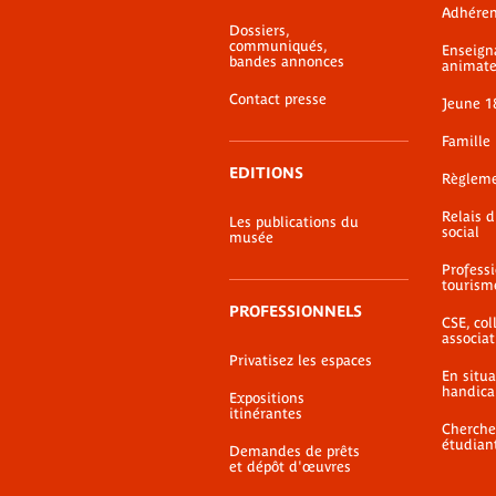
Adhéren
de-
Dossiers,
page
communiqués,
Enseign
bandes annonces
animate
Contact presse
Jeune 1
Famille
EDITIONS
Règlem
Relais 
Les publications du
social
musée
Profess
tourism
PROFESSIONNELS
CSE, coll
associat
Privatisez les espaces
En situ
handica
Expositions
itinérantes
Cherche
étudian
Demandes de prêts
et dépôt d'œuvres