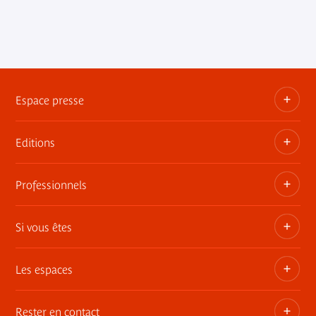
Espace presse
Editions
Dossiers, communiqués, bandes annonces
Contact presse
Professionnels
Les publications du musée
Si vous êtes
Privatisez les espaces
Expositions itinérantes
Les espaces
Adhérent
Demandes de prêts et dépôt d'œuvres
Enseignant ou animateur
Rester en contact