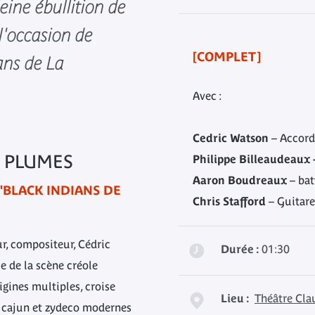
eine ébullition de
l'occasion de
[COMPLET]
ians de La
Avec :
Cedric Watson
– Accordé
 PLUMES
Philippe Billeaudeaux
Aaron Boudreaux
– bat
"BLACK INDIANS DE
Chris Stafford
– Guitare
ur, compositeur, Cédric
Durée :
01:30
 de la scène créole
rigines multiples, croise
Lieu :
Théâtre Cla
s cajun et zydeco modernes