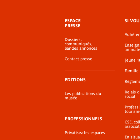
Menu
ESPACE
SI VOU
de
PRESSE
bas-
Adhéren
de-
Dossiers,
page
communiqués,
Enseign
bandes annonces
animate
Contact presse
Jeune 1
Famille
EDITIONS
Règlem
Relais 
Les publications du
social
musée
Profess
tourism
PROFESSIONNELS
CSE, coll
associat
Privatisez les espaces
En situ