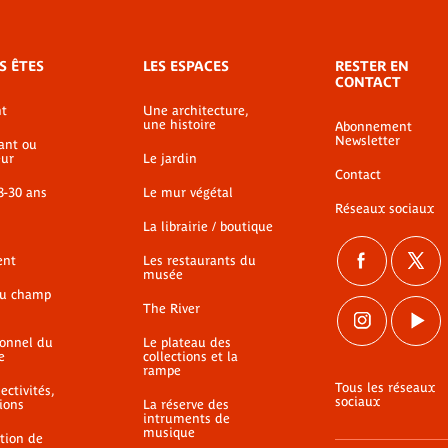
S ÊTES
LES ESPACES
RESTER EN
CONTACT
t
Une architecture,
une histoire
Abonnement
Newsletter
ant ou
ur
Le jardin
Contact
8-30 ans
Le mur végétal
Réseaux sociaux
La librairie / boutique
ent
Les restaurants du
musée
du champ
The River
ionnel du
Le plateau des
e
collections et la
rampe
Tous les réseaux
ectivités,
sociaux
ions
La réserve des
intruments de
musique
ation de