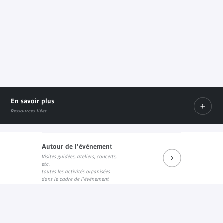
En savoir plus
Ressources liées
Autour de l'événement
Visites guidées, ateliers, concerts,
Prochains rendez-vous du salon de lecture JK
Réécouter les dernières rencontres
Prochains événements sur Fa
etc.
Lien externe
Lien externe
Lien externe
toutes les activités organisées
dans le cadre de l'événement