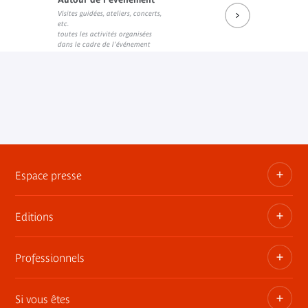
Visites guidées, ateliers, concerts,
Prochains rendez-vous du salon de lecture J.K.
Réécouter les dernières rencontres
etc.
Lien externe
Lien externe
toutes les activités organisées
dans le cadre de l'événement
Espace presse
Editions
Dossiers, communiqués, bandes annonces
Contact presse
Professionnels
Les publications du musée
Si vous êtes
Privatisez les espaces