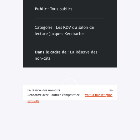
Public :
Tous publics
Categorie : Les RDV du salon de
lecture Jacques Kerchache
Dans le cadre de :
La Réserve des
non-dits
La réserve des non-dits :...
5:9
Rencontre avec l'autrice compositrice... -
Voir la transcription
textuelle