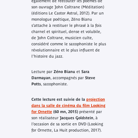
également de réécouter les poèmes de
son ouvrage
John Coltrane (Méditation)
(éditions Le Castor Astral, 2012). Par un
monologue poétique, Zéno Bianu
s’attache à restituer le phrasé à la fois
charnel et spirituel, dense et volubile,
de John Coltrane, musicien culte,
considéré comme le saxophoniste le plus
révolutionnaire et le plus influent de
l’histoire du jazz.
Lecture par
Zéno Bianu
et
Sara
Darmayan
, accompagnés par
Steve
Potts
, saxophoniste.
Cette lecture est suivie de la
projection
dans la salle de cinéma du film
Looking
for Ornette
(60 mn, 2015)
présenté par
son réalisateur
Jacques Goldstein
, à
l’occasion de sa sortie en DVD (
Looking
for Ornette
, La Huit production, 2017).