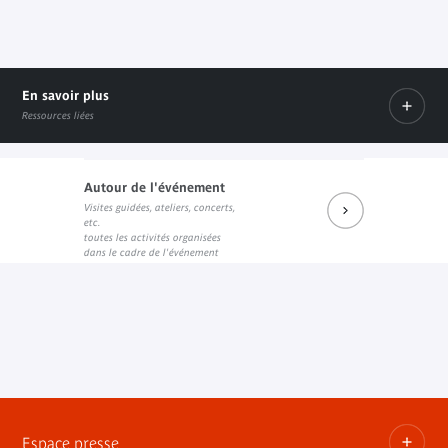
En savoir plus
Ressources liées
Autour de l'événement
Visites guidées, ateliers, concerts,
Prochains rendez-vous du salon de lecture JK
Réécouter les dernières rencontres
etc.
Lien externe
Lien externe
toutes les activités organisées
dans le cadre de l'événement
Espace presse