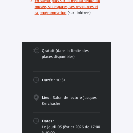
En savoir plus sur la médiathèque du
musée, ses espaces, ses ressources et
sa programmation
(sur linktree)
Gratuit (dans la limite des
places disponibles)
Durée :
10:31
Lieu :
Salon de lecture Jacques
Kerchache
Dates :
Le jeudi 05 février 2026 de 17:00
à 19:00