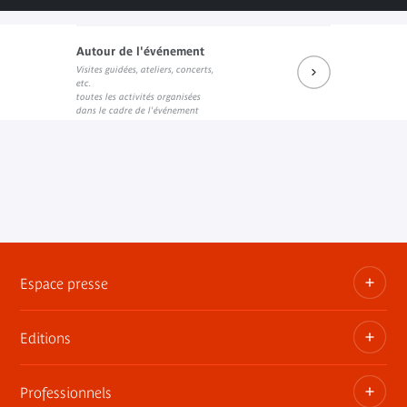
Autour de l'événement
Visites guidées, ateliers, concerts,
Prochains rendez-vous du salon de lecture JK
Réécouter les dernières rencontres
Prochains événements sur Fa
etc.
Lien externe
Lien externe
Lien externe
toutes les activités organisées
dans le cadre de l'événement
Espace presse
Editions
Dossiers, communiqués, bandes annonces
Contact presse
Professionnels
Les publications du musée