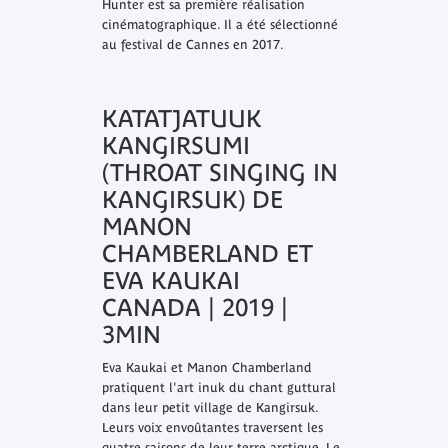
Hunter est sa première réalisation
cinématographique. Il a été sélectionné
au festival de Cannes en 2017.
KATATJATUUK
KANGIRSUMI
(THROAT SINGING IN
KANGIRSUK) DE
MANON
CHAMBERLAND ET
EVA KAUKAI
CANADA | 2019 |
3MIN
Eva Kaukai et Manon Chamberland
pratiquent l'art inuk du chant guttural
dans leur petit village de Kangirsuk.
Leurs voix envoûtantes traversent les
quatre saisons de leur terre arctique. Le