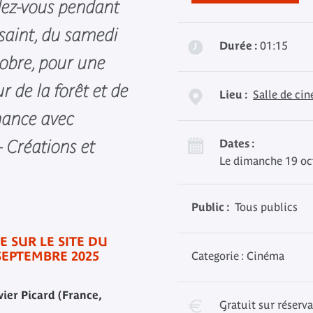
dez-vous pendant
ssaint, du samedi
Durée :
01:15
obre, pour une
r de la forêt et de
Lieu :
Salle de ci
onance avec
 Créations et
Dates :
Le dimanche 19 oc
Public :
Tous publics
E SUR LE SITE DU
SEPTEMBRE 2025
Categorie : Cinéma
vier Picard (France,
Gratuit sur réserv