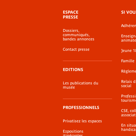
Menu
ESPACE
SI VOU
de
PRESSE
bas-
Adhéren
de-
Dossiers,
page
communiqués,
Enseign
bandes annonces
animate
Contact presse
Jeune 1
Famille
EDITIONS
Règlem
Relais 
Les publications du
social
musée
Profess
tourism
PROFESSIONNELS
CSE, coll
associat
Privatisez les espaces
En situ
handica
Expositions
itinérantes