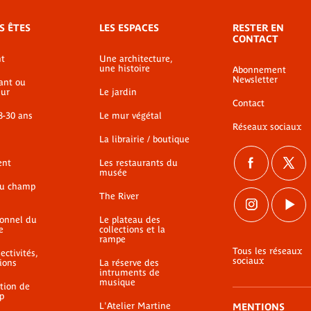
S ÊTES
LES ESPACES
RESTER EN
CONTACT
t
Une architecture,
une histoire
Abonnement
Newsletter
ant ou
ur
Le jardin
Contact
8-30 ans
Le mur végétal
Réseaux sociaux
La librairie / boutique
ent
Les restaurants du
musée
du champ
The River
ionnel du
Le plateau des
e
collections et la
rampe
Tous les réseaux
ectivités,
sociaux
ions
La réserve des
intruments de
musique
ation de
p
L'Atelier Martine
MENTIONS