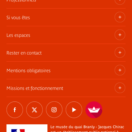
Les publications du musée
Si vous êtes
Privatisez les espaces
Expositions itinérantes
Les espaces
Adhérent
Demandes de prêts et dépôt d'œuvres
Enseignant ou animateur
Rester en contact
Une architecture, une histoire
Consultation des collections en muséothèque
Jeune 18-30 ans
Le jardin
Mentions obligatoires
Tournages
Abonnement Newsletter
Famille
Le mur végétal
Commande de photographies
Contact
Missions et fonctionnement
Règlement
Informations légales
La librairie / boutique
Charte Marianne
Réseaux sociaux
Relais du champ social
Délégations de signature
Les restaurants du musée
Le musée du quai Branly - Jacques Chirac
Marchés publics
Tous les réseaux sociaux
Professionnel du tourisme
Plan du site
The River
Éclairages sur les processus de restitution de biens
Le musée du quai Branly - Jacques Chirac
CSE, collectivités, associations
Aide