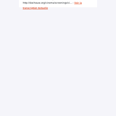
http://dochouse.org/cinema/screenings/ci... -
Voir la
transcription textuelle