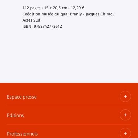
112 pages • 15 x 20,5 cm • 12,20 €
Coédition musée du quai Branly - Jacques Chirac /
Actes Sud
ISBN: 9782742772612
Espace presse
Editions
Dossiers, communiqués, bandes annonces
Contact presse
Professionnels
Les publications du musée