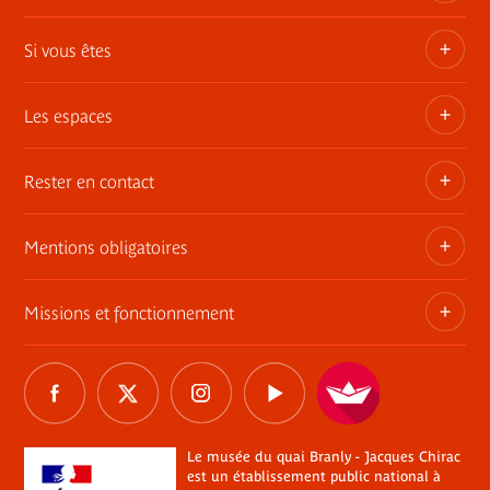
Si vous êtes
Privatisez les espaces
Expositions itinérantes
Les espaces
Adhérent
Demandes de prêts et dépôt d'œuvres
Enseignant ou animateur
Rester en contact
Une architecture, une histoire
Consultation des collections en muséothèque
Jeune 18-30 ans
Le jardin
Mentions obligatoires
Tournages
Abonnement Newsletter
Famille
Le mur végétal
Commande de photographies
Contact
Missions et fonctionnement
Règlement
Informations légales
La librairie / boutique
Charte Marianne
Réseaux sociaux
Relais du champ social
Délégations de signature
Les restaurants du musée
Le musée du quai Branly - Jacques Chirac
Marchés publics
Tous les réseaux sociaux
Professionnel du tourisme
Plan du site
The River
Éclairages sur les processus de restitution de biens
Le musée du quai Branly - Jacques Chirac
CSE, collectivités, associations
Aide
est un établissement public national à
culturels
Le plateau des collections et la rampe