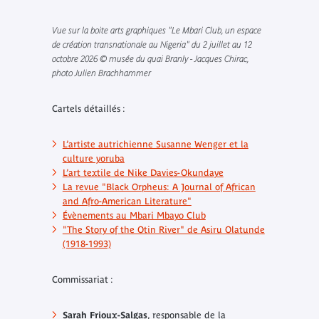
Vue sur la boite arts graphiques "Le Mbari Club, un espace
de création transnationale au Nigeria" du 2 juillet au 12
octobre 2026 © musée du quai Branly - Jacques Chirac,
photo Julien Brachhammer
Cartels détaillés :
L’artiste autrichienne Susanne Wenger et la
culture yoruba
L’art textile de Nike Davies-Okundaye
La revue "Black Orpheus: A Journal of African
and Afro-American Literature"
Évènements au Mbari Mbayo Club
"The Story of the Otin River" de Asiru Olatunde
(1918-1993)
Commissariat
:
Sarah Frioux-Salgas
, responsable de la