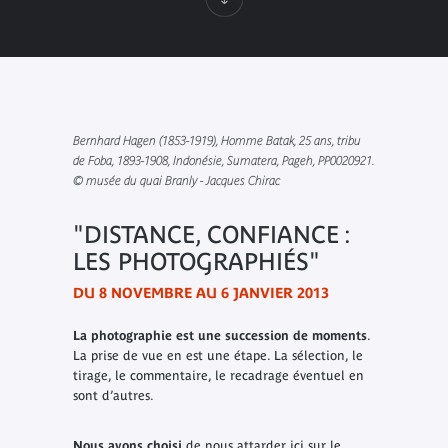
Bernhard Hagen (1853-1919), Homme Batak, 25 ans, tribu
de Foba, 1893-1908, Indonésie, Sumatera, Pageh, PP0020921.
© musée du quai Branly - Jacques Chirac
"DISTANCE, CONFIANCE :
LES PHOTOGRAPHIÉS"
DU 8 NOVEMBRE AU 6 JANVIER 2013
La photographie est une succession de moments
.
La prise de vue en est une étape. La sélection, le
tirage, le commentaire, le recadrage éventuel en
sont d’autres.
Nous avons choisi
de nous attarder ici sur le