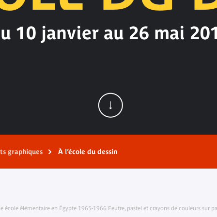
u 10 janvier au 26 mai 20
rts graphiques
À l’école du dessin
ne école élémentaire en Égypte 1965-1966 Feutre, pastel et crayons de couleurs sur p