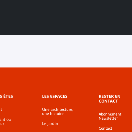
S ÊTES
LES ESPACES
RESTER EN
CONTACT
t
Une architecture,
une histoire
Abonnement
du
Revue "Gradhiva" n°9 :
à
Newsletter
ant ou
 -
ur
Le jardin
"Arts de l'enfance,
E
Contact
 la
enfances de l'art"