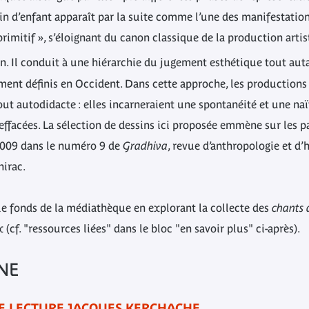
in d’enfant apparaît par la suite comme l’une des manifestatio
imitif », s’éloignant du canon classique de la production arti
n. Il conduit à une hiérarchie du jugement esthétique tout aut
ment définis en Occident. Dans cette approche, les productions 
out autodidacte : elles incarneraient une spontanéité et une naïv
effacées. La sélection de dessins ici proposée emmène sur les pas
n 2009 dans le numéro 9 de
Gradhiva
, revue d’anthropologie et d’h
hirac.
le fonds de la médiathèque en explorant la collecte des
chants 
(cf. "ressources liées" dans le bloc "en savoir plus" ci-après).
NE
E LECTURE JACQUES KERCHACHE