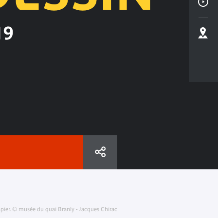
19
apier. © musée du quai Branly - Jacques Chirac