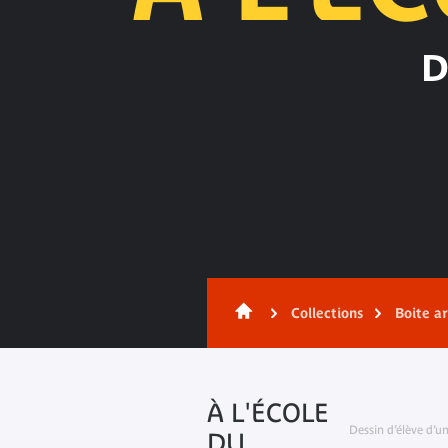
D
Contenu
Collections
Boite a
À L'ÉCOLE
Dessin d’élève d’u
DU