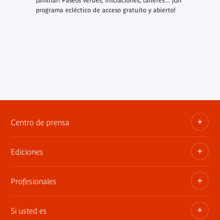
familiar! Paseos verdes, iniciaciones, talleres... ¡Un
programa ecléctico de acceso gratuito y abierto!
Centro de prensa
Ediciones
Dosieres, comunicados de prensa, anuncios de
exposiciones
Profesionales
Las publicaciones del museo
Contacto por la prensa
Si usted es
Privatiza los espacios