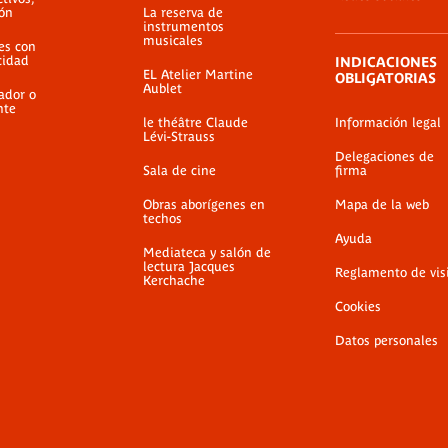
ión
La reserva de
instrumentos
musicales
es con
cidad
INDICACIONES
EL Atelier Martine
OBLIGATORIAS
Aublet
ador o
nte
le théâtre Claude
Información legal
Lévi-Strauss
Delegaciones de
Sala de cine
firma
Obras aborígenes en
Mapa de la web
techos
Ayuda
Mediateca y salón de
lectura Jacques
Reglamento de vis
Kerchache
Cookies
Datos personales