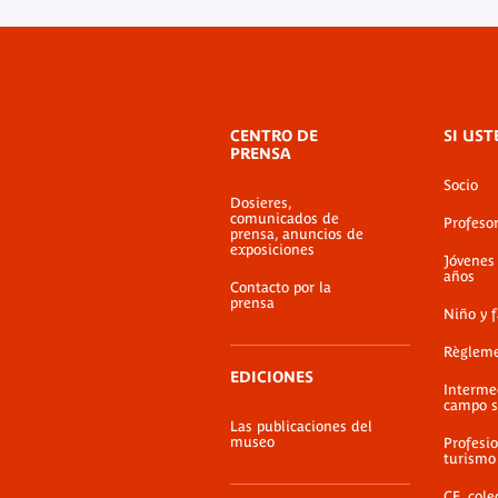
Menú
CENTRO DE
SI UST
de
PRENSA
pie
Socio
de
Dosieres,
página
comunicados de
Profeso
prensa, anuncios de
exposiciones
Jóvenes
años
Contacto por la
prensa
Niño y 
Règlem
EDICIONES
Interme
campo s
Las publicaciones del
museo
Profesio
turismo
CE, cole