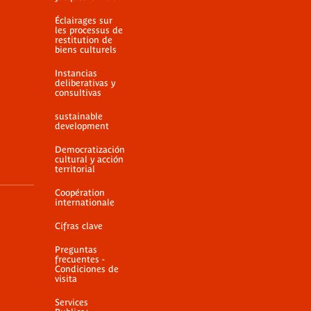
Éclairages sur
les processus de
restitution de
biens culturels
Instancias
deliberativas y
consultivas
sustainable
development
Democratización
cultural y acción
territorial
Coopération
internationale
Cifras clave
Preguntas
frecuentes -
Condiciones de
visita
Services