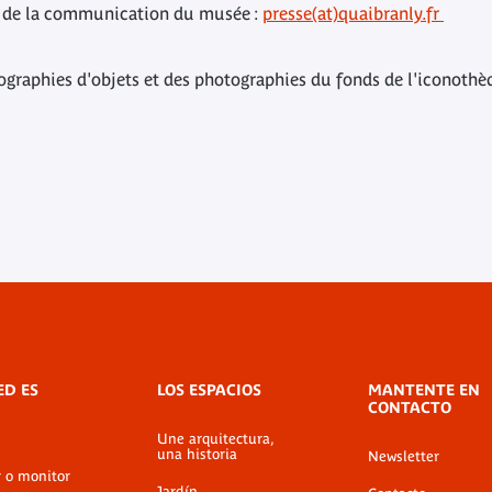
ce de la communication du musée :
presse(at)quaibranly.fr
graphies d'objets et des photographies du fonds de l'iconothè
ED ES
LOS ESPACIOS
MANTENTE EN
CONTACTO
Une arquitectura,
una historia
Newsletter
r o monitor
Jardín