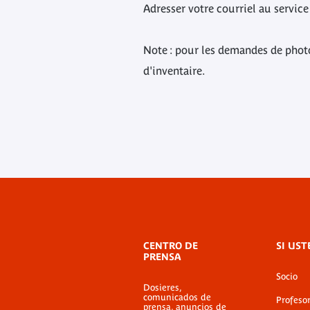
Adresser votre courriel au servi
Note : pour les demandes de photo
d'inventaire.
Menú
CENTRO DE
SI UST
de
PRENSA
pie
Socio
de
Dosieres,
página
comunicados de
Profeso
prensa, anuncios de