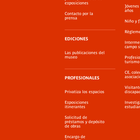
exposiciones
Jóvenes
años
Contacto por la
prensa
Niño y 
Règlem
EDICIONES
Interme
campo s
Las publicaciones del
museo
Profesio
turismo
CE, cole
asociac
PROFESIONALES
Visitant
Privatiza los espacios
discapa
Exposiciones
Investig
itinerantes
estudia
Solicitud de
préstamos y depósito
de obras
Encargo de