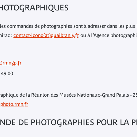
HOTOGRAPHIQUES
les commandes de photographies sont à adresser dans les plus 
hirac :
contact-icono(at)quaibranly.fr
, ou à l’Agence photograp
t)rmngp.fr
3 49 00
aphique de la Réunion des Musées Nationaux-Grand Palais - 25
.photo.rmn.fr
NDE DE PHOTOGRAPHIES POUR LA P