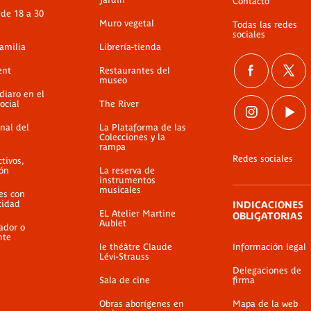
Contacto
 de 18 a 30
Muro vegetal
Todas las redes
sociales
familia
Librería-tienda
ent
Restaurantes del
museo
diaro en el
ocial
The River
nal del
La Plataforma de las
Colecciones y la
rampa
Redes sociales
ctivos,
ión
La reserva de
instrumentos
musicales
es con
cidad
INDICACIONES
EL Atelier Martine
OBLIGATORIAS
Aublet
ador o
nte
le théâtre Claude
Información legal
Lévi-Strauss
Delegaciones de
Sala de cine
firma
Obras aborígenes en
Mapa de la web