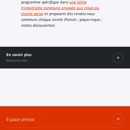
programme spécifique dans
une lettre
trimestrielle commune envoyée aux relais du
champ social
et proposent des rendez-vous
communs chaque année (Forum ; pique-nique ;
visites découvertes).
En savoir plus
Ressources liées
Le site Internet de la mission vivre ensemble
Lien externe
Lien
externe
Espace presse