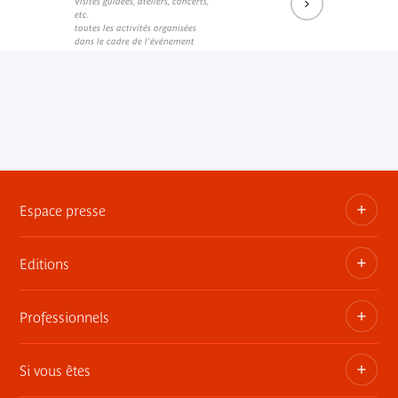
Visites guidées, ateliers, concerts,
etc.
toutes les activités organisées
dans le cadre de l'événement
Espace presse
Editions
Dossiers, communiqués, bandes annonces
Contact presse
Professionnels
Les publications du musée
Si vous êtes
Privatisez les espaces