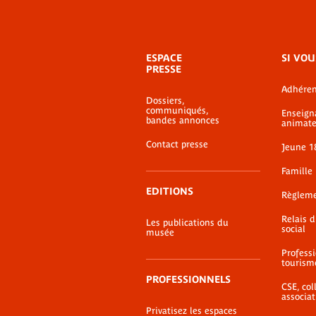
Menu
ESPACE
SI VOU
de
PRESSE
bas-
Adhéren
de-
Dossiers,
page
communiqués,
Enseign
bandes annonces
animate
Contact presse
Jeune 1
Famille
EDITIONS
Règlem
Relais 
Les publications du
social
musée
Profess
tourism
PROFESSIONNELS
CSE, coll
associat
Privatisez les espaces