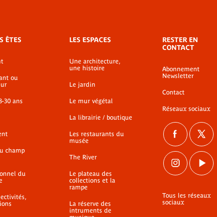
S ÊTES
LES ESPACES
RESTER EN
CONTACT
t
Une architecture,
une histoire
Abonnement
Newsletter
ant ou
ur
Le jardin
Contact
8-30 ans
Le mur végétal
Réseaux sociaux
La librairie / boutique
ent
Les restaurants du
musée
du champ
The River
ionnel du
Le plateau des
e
collections et la
rampe
Tous les réseaux
ectivités,
sociaux
ions
La réserve des
intruments de