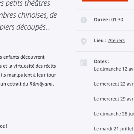
es petits théâtres
bres chinoises, de
Durée :
01:30
apiers découpés...
Lieu :
Ateliers
es enfants découvrent
Dates :
 et la virtuosité des récits
Le dimanche 12 avr
, ils manipulent à leur tour
 un extrait du
Rāmāyaṇa
,
Le mercredi 22 avr
Le mercredi 29 avr
Le dimanche 28 ju
ce !
Le mardi 21 juille