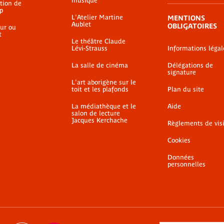
musique
ation de
p
L'Atelier Martine
MENTIONS
Aublet
OBLIGATOIRES
ur ou
t
Le théâtre Claude
Lévi-Strauss
Informations légal
La salle de cinéma
Délégations de
signature
L'art aborigène sur le
toit et les plafonds
Plan du site
La médiathèque et le
Aide
salon de lecture
Jacques Kerchache
Règlements de vis
Cookies
Données
personnelles