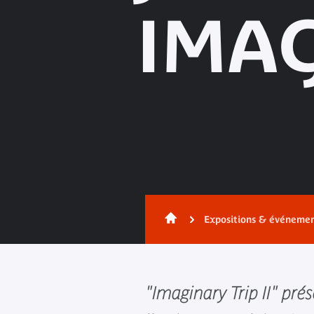
IMAG
Expositions & événeme
"Imaginary Trip II" prés