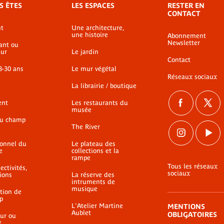
S ÊTES
LES ESPACES
RESTER EN
CONTACT
t
Une architecture,
une histoire
Abonnement
Newsletter
ant ou
ur
Le jardin
Contact
8-30 ans
Le mur végétal
Réseaux sociaux
La librairie / boutique
ent
Les restaurants du
musée
du champ
The River
ionnel du
Le plateau des
e
collections et la
rampe
Tous les réseaux
ectivités,
sociaux
ions
La réserve des
intruments de
musique
ation de
p
L'Atelier Martine
MENTIONS
Aublet
OBLIGATOIRES
ur ou
t