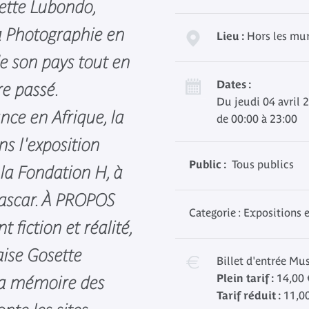
sette Lubondo,
la Photographie en
Lieu :
Hors les mu
de son pays tout en
Dates :
e passé.
Du jeudi 04 avril 
nce en Afrique, la
de 00:00 à 23:00
ns l'exposition
Public :
Tous publics
la Fondation H, à
ascar. À PROPOS
Categorie : Expositions 
fiction et réalité,
ise Gosette
Billet d'entrée Mu
Plein tarif :
14,00 
la mémoire des
Tarif réduit :
11,00