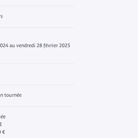
rs
2024 au vendredi 28 février 2025
en tournée
sée
€
 €