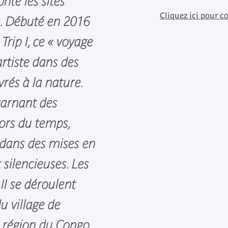
onte les sites
Cliquez ici pour co
s. Débuté en 2016
Trip I, ce « voyage
artiste dans des
rés à la nature.
ncarnant des
hors du temps,
 dans des mises en
silencieuses. Les
II se déroulent
u village de
 région du Congo