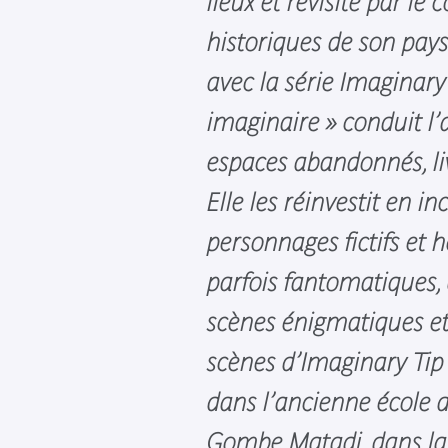
lieux et revisite par le c
historiques de son pay
avec la série Imaginary 
imaginaire » conduit l’
espaces abandonnés, liv
Elle les réinvestit en i
personnages fictifs et 
parfois fantomatiques,
scènes énigmatiques et 
scènes d’Imaginary Tip 
dans l’ancienne école d
Gombe Matadi, dans la