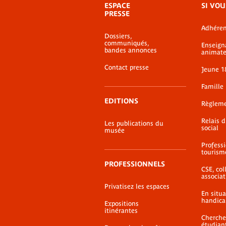
ESPACE
SI VOU
de
PRESSE
bas-
Adhéren
de-
Dossiers,
page
communiqués,
Enseign
bandes annonces
animate
Contact presse
Jeune 1
Famille
EDITIONS
Règlem
Relais 
Les publications du
social
musée
Profess
tourism
PROFESSIONNELS
CSE, coll
associat
Privatisez les espaces
En situ
handica
Expositions
itinérantes
Cherche
étudian