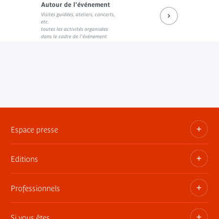
Autour de l'événement
Visites guidées, ateliers, concerts,
Prochains rendez-vous du salon de lecture JK
Réécouter les dernières rencontres
etc.
Lien externe
Lien externe
toutes les activités organisées
dans le cadre de l'événement
Espace presse
Editions
Dossiers, communiqués, bandes annonces
Contact presse
Professionnels
Les publications du musée
Si vous êtes