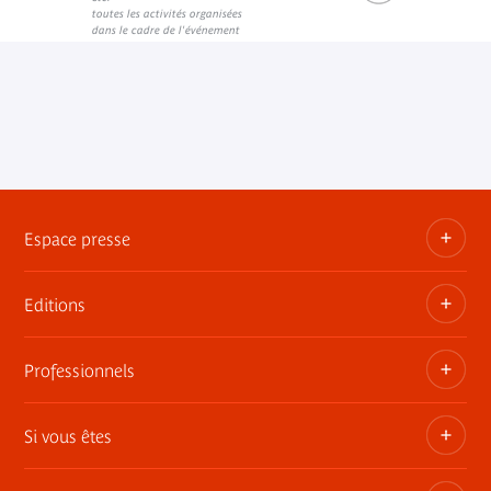
Lien interne
toutes les activités organisées
dans le cadre de l'événement
Espace presse
Editions
Dossiers, communiqués, bandes annonces
Contact presse
Professionnels
Les publications du musée
Si vous êtes
Privatisez les espaces