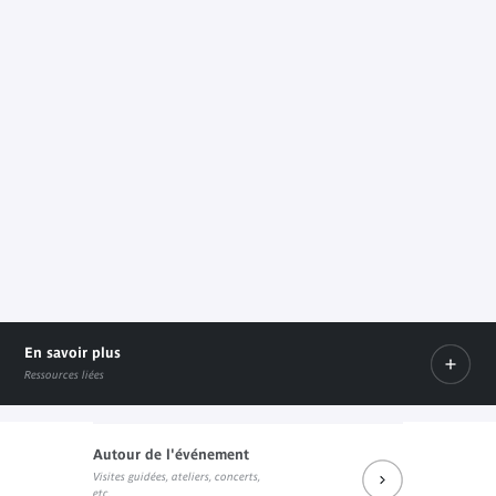
En savoir plus
Ressources liées
Autour de l'événement
Visites guidées, ateliers, concerts,
Prochains rendez-vous du salon de lecture J. Kerchache
etc.