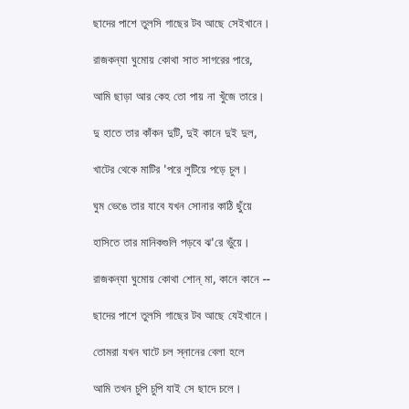
ছাদের পাশে তুলসি গাছের টব আছে সেইখানে।
রাজকন্যা ঘুমোয় কোথা সাত সাগরের পারে,
আমি ছাড়া আর কেহ তো পায় না খুঁজে তারে।
দু হাতে তার কাঁকন দুটি, দুই কানে দুই দুল,
খাটের থেকে মাটির 'পরে লুটিয়ে পড়ে চুল।
ঘুম ভেঙে তার যাবে যখন সোনার কাঠি ছুঁয়ে
হাসিতে তার মানিকগুলি পড়বে ঝ'রে ভুঁয়ে।
রাজকন্যা ঘুমোয় কোথা শোন্ মা, কানে কানে --
ছাদের পাশে তুলসি গাছের টব আছে যেইখানে।
তোমরা যখন ঘাটে চল স্নানের বেলা হলে
আমি তখন চুপি চুপি যাই সে ছাদে চলে।