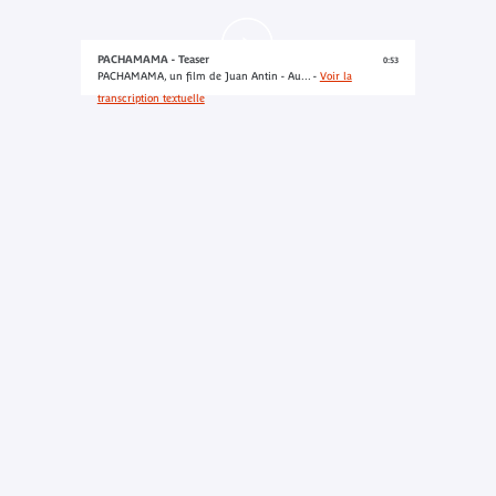
PACHAMAMA - Teaser
0:53
PACHAMAMA, un film de Juan Antin - Au... -
Voir la
transcription textuelle