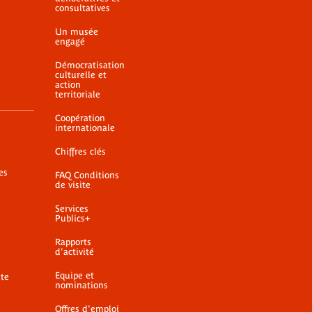
consultatives
Un musée
engagé
Démocratisation
culturelle et
action
territoriale
Coopération
internationale
Chiffres clés
es
FAQ Conditions
de visite
Services
Publics+
Rapports
d'activité
Equipe et
ite
nominations
Offres d'emploi