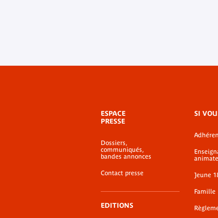
Menu
ESPACE
SI VOU
de
PRESSE
bas-
Adhéren
de-
Dossiers,
page
communiqués,
Enseign
bandes annonces
animate
Contact presse
Jeune 1
Famille
EDITIONS
Règlem