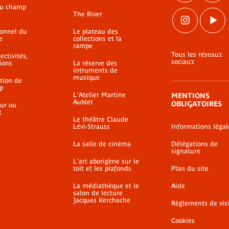
du champ
The River
ionnel du
Le plateau des
e
collections et la
rampe
Tous les réseaux
ectivités,
sociaux
ions
La réserve des
intruments de
musique
ation de
p
L'Atelier Martine
MENTIONS
Aublet
OBLIGATOIRES
ur ou
t
Le théâtre Claude
Lévi-Strauss
Informations légal
La salle de cinéma
Délégations de
signature
L'art aborigène sur le
toit et les plafonds
Plan du site
La médiathèque et le
Aide
salon de lecture
Jacques Kerchache
Règlements de vis
Cookies