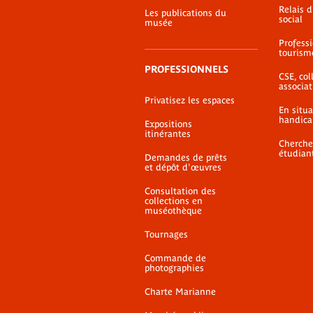
Relais 
Les publications du
social
musée
Profess
tourism
PROFESSIONNELS
CSE, coll
associat
Privatisez les espaces
En situ
handica
Expositions
itinérantes
Cherche
étudian
Demandes de prêts
et dépôt d'œuvres
Consultation des
collections en
muséothèque
Tournages
Commande de
photographies
Charte Marianne