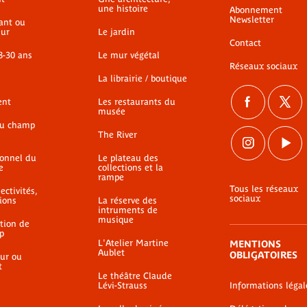
une histoire
Abonnement
Camera Obscura -
Newsletter
ant ou
ur
Premiers portraits au
Le jardin
Contact
daguerréotype (1841-
8-30 ans
Le mur végétal
1851)
Réseaux sociaux
La librairie / boutique
Lien externe
ent
Les restaurants du
musée
du champ
The River
ionnel du
Le plateau des
e
collections et la
rampe
Tous les réseaux
ectivités,
sociaux
ions
La réserve des
intruments de
musique
ation de
p
L'Atelier Martine
MENTIONS
Aublet
OBLIGATOIRES
ur ou
t
Le théâtre Claude
Lévi-Strauss
Informations légal