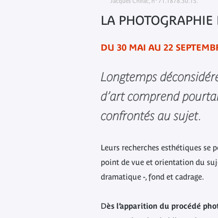
Jacques Chirac, n°71.1878.30.15.
LA PHOTOGRAPHIE 
DU 30 MAI AU 22 SEPTEMB
Longtemps déconsidérée
d’art comprend pourtan
confrontés au sujet.
Leurs recherches esthétiques se p
point de vue et orientation du suje
dramatique -, fond et cadrage.
D
ès l’apparition du procédé ph