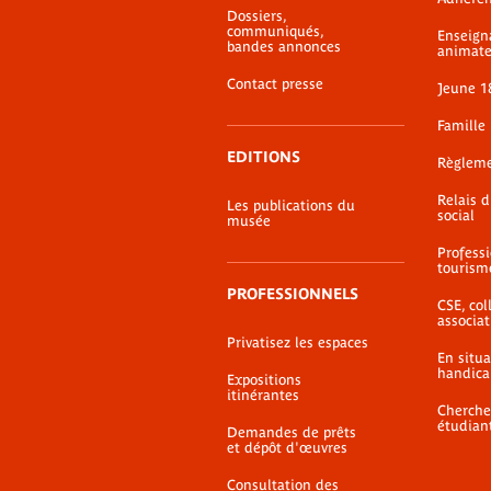
de-
Dossiers,
page
Walker Evans -
communiqués,
Enseign
bandes annonces
Photographies
animate
Lien externe
Contact presse
Jeune 1
Famille
EDITIONS
Règlem
Relais 
Les publications du
social
musée
Profess
tourism
PROFESSIONNELS
CSE, coll
associat
Privatisez les espaces
En situ
handica
Expositions
itinérantes
Cherche
étudian
Demandes de prêts
et dépôt d'œuvres
Consultation des