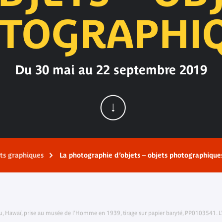
TOGRAPHI
Du 30 mai au 22 septembre 2019
rts graphiques
La photographie d’objets – objets photographique
u, Hawaï, prise au musée de l’Homme en 1939, tirage sur papier baryté, PP0103541. L