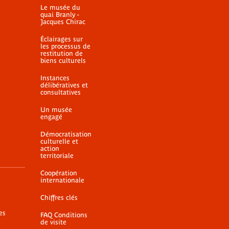
Le musée du
L'Atlantique Noire de
quai Branly -
Jacques Chirac
Nancy Cunard
Lien externe
Éclairages sur
les processus de
restitution de
biens culturels
Instances
délibératives et
consultatives
Un musée
engagé
Démocratisation
culturelle et
action
territoriale
Coopération
internationale
Chiffres clés
es
FAQ Conditions
de visite