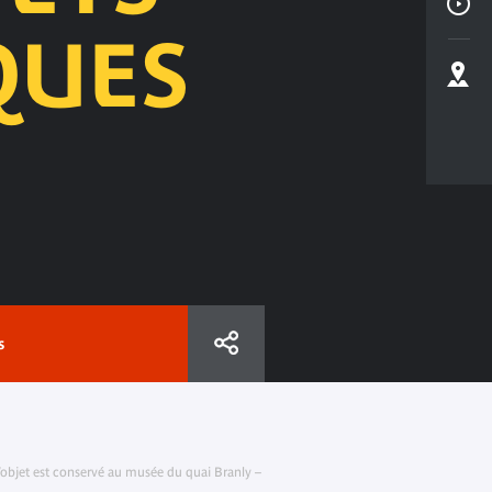
QUES
s
’objet est conservé au musée du quai Branly –