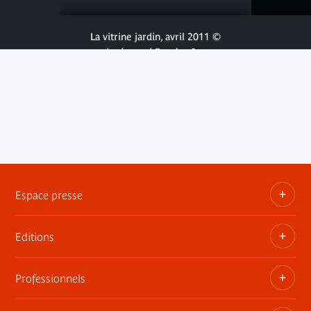
La vitrine jardin, avril 2011 ©
musée du quai Branly - Jacques
Chirac, photo Cyril Zannettacci
Espace presse
Editions
Dossiers, communiqués, bandes annonces
Contact presse
Professionnels
Les publications du musée