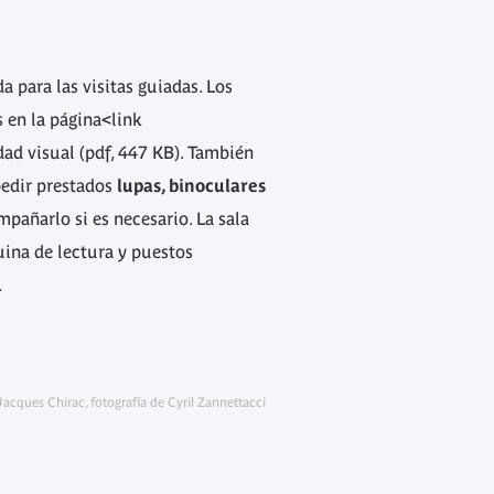
a para las visitas guiadas. Los
s en la página<link
dad visual (pdf, 447 KB). También
pedir prestados
lupas, binoculares
pañarlo si es necesario. La sala
ina de lectura y puestos
.
acques Chirac, fotografía de Cyril Zannettacci