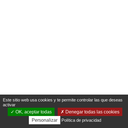
Oops, an error occurred! Code: 20260806013245b0e6e639
Este sitio web usa cookies y te permite controlar las que deseas
activar
OK, aceptar todas
Denegar todas las cookies
Venta
Información
Diario
Multimedias
Personalizar
de
Política de privacidad
entradas