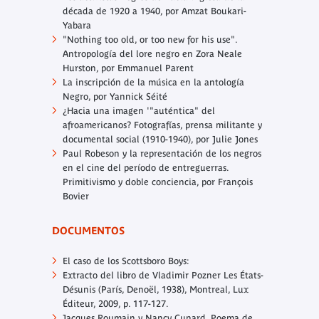
década de 1920 a 1940,
por Amzat Boukari-
Yabara
"Nothing too old, or too new for his use".
Antropología del lore negro en Zora Neale
Hurston,
por Emmanuel Parent
La inscripción de la música en la antología
Negro,
por Yannick Séité
¿Hacia una imagen '"auténtica" del
afroamericanos? Fotografías, prensa militante y
documental social (1910-1940),
por Julie Jones
Paul Robeson y la representación de los negros
en el cine del período de entreguerras.
Primitivismo y doble conciencia,
por François
Bovier
DOCUMENTOS
El caso de los
Scottsboro Boys:
Extracto del libro de Vladimir Pozner
Les États-
Désunis
(París, Denoël, 1938), Montreal, Lux
Éditeur, 2009, p. 117-127.
Jacques Roumain y Nancy Cunard.
Poema de