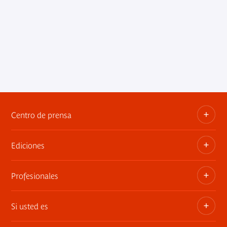
Centro de prensa
Ediciones
Dosieres, comunicados de prensa, anuncios de
exposiciones
Profesionales
Las publicaciones del museo
Contacto por la prensa
Si usted es
Privatiza los espacios